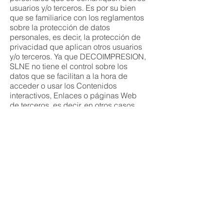
usuarios y/o terceros. Es por su bien
que se familiarice con los reglamentos
sobre la protección de datos
personales, es decir, la protección de
privacidad que aplican otros usuarios
y/o terceros. Ya que DECOIMPRESION,
SLNE no tiene el control sobre los
datos que se facilitan a la hora de
acceder o usar los Contenidos
interactivos, Enlaces o páginas Web
de terceros, es decir, en otros casos
cuando se facilitan sus datos
personales a otros usuarios o a
terceros, DECOIMPRESION, SLNE no
se hace responsable por los daños
que eso le pueda provocar a usted, a
otros usuarios y/o terceros, en relación
con el uso de este sitio Web.
Los usuarios responderán en
cualquier caso, de la veracidad de los
datos facilitados, reservándose por